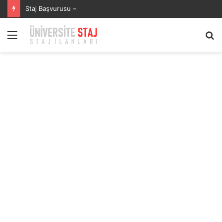
Staj Başvurusu –
Menü
A
y
...