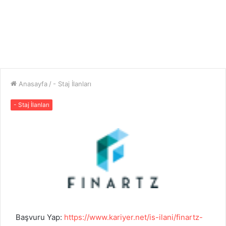
Anasayfa
/
- Staj İlanları
- Staj İlanları
Başvuru Yap:
https://www.kariyer.net/is-ilani/finartz-