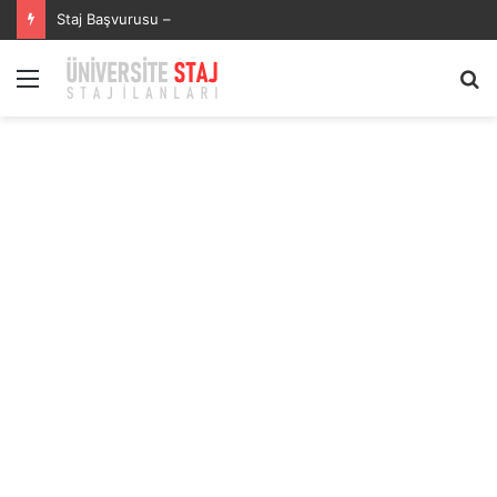
Staj Başvurusu –
Menü
A
y
...