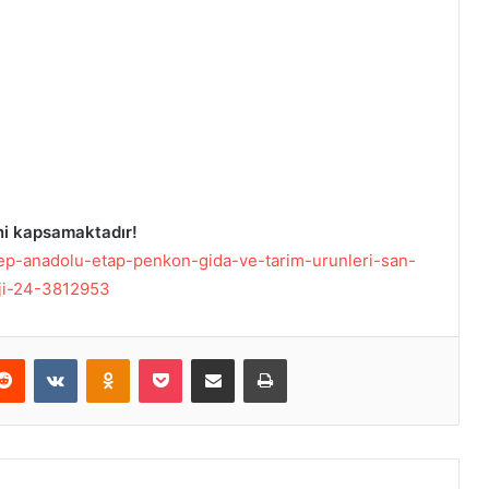
ni kapsamaktadır!
i/aep-anadolu-etap-penkon-gida-ve-tarim-urunleri-san-
aji-24-3812953
Reddit
VKontakte
Odnoklassniki
Pocket
E-Posta ile paylaş
Yazdır