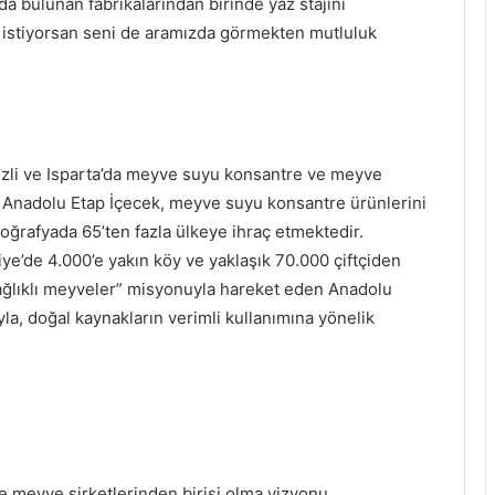
da bulunan fabrikalarından birinde yaz stajını
k istiyorsan seni de aramızda görmekten mutluluk
izli ve Isparta’da meyve suyu konsantre ve meyve
n Anadolu Etap İçecek, meyve suyu konsantre ürünlerini
ğrafyada 65’ten fazla ülkeye ihraç etmektedir.
kiye’de 4.000’e yakın köy ve yaklaşık 70.000 çiftçiden
 sağlıklı meyveler” misyonuyla hareket eden Anadolu
la, doğal kaynakların verimli kullanımına yönelik
 meyve şirketlerinden birisi olma vizyonu,