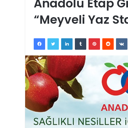
Anadolu Etap Gı
“Meyveli Yaz Sta
Facebook
Twitter
LinkedIn
Tumblr
Pinterest
Reddit
VK