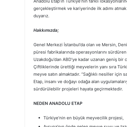
Anadolu Etap’ın Türkiye’nin farklı lokasyonların
gerçekleştirmek ve kariyerinde ilk adımı atma
duyarız.
Hakkımızda;
Genel Merkezi İstanbul’da olan ve Mersin, Den
püresi fabrikalarında operasyonlarını sürdüre
Uzakdoğu’dan ABD’ye kadar uzanan geniş bir co
Çiftliklerinde ürettiği meyvelerin yanı sıra Tür
meyve satın almaktadır. “Sağlıklı nesiller için
Etap, insanı ve doğayı odağa alan uygulamalarıy
sürdürülebilir projeleri hayata geçirmektedir.
NEDEN ANADOLU ETAP
Türkiye’nin en büyük meyvecilik projesi,
Avrupa’nın önde gelen meyve suyu ve taze