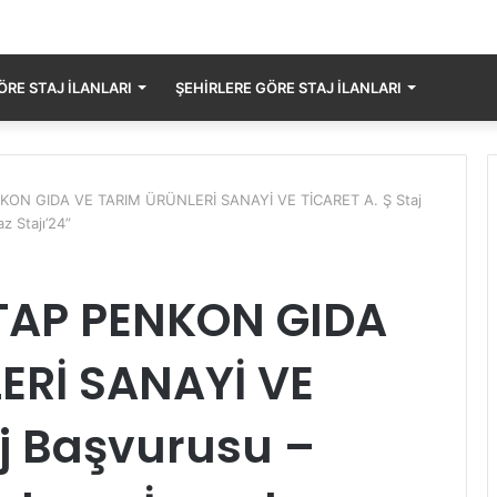
RE STAJ İLANLARI
ŞEHIRLERE GÖRE STAJ İLANLARI
ON GIDA VE TARIM ÜRÜNLERİ SANAYİ VE TİCARET A. Ş Staj
z Stajı’24”
TAP PENKON GIDA
ERİ SANAYİ VE
aj Başvurusu –