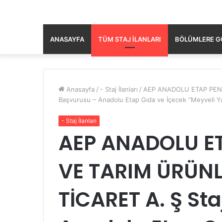
ANASAYFA
TÜM STAJ İLANLARI
BÖLÜMLERE GÖ
Anasayfa
/
- Staj İlanları
/
AEP ANADOLU ETAP PENK
Başvurusu – Anadolu Etap Gıda ve İçecek “Meyveli Ya
- Staj İlanları
AEP ANADOLU E
VE TARIM ÜRÜNL
TİCARET A. Ş St