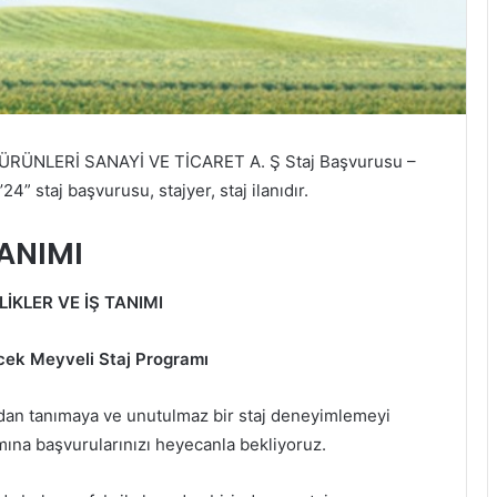
ÜNLERİ SANAYİ VE TİCARET A. Ş Staj Başvurusu –
4” staj başvurusu, stajyer, staj ilanıdır.
TANIMI
LİKLER VE İŞ TANIMI
cek Meyveli Staj Programı
an tanımaya ve unutulmaz bir staj deneyimlemeyi
ına başvurularınızı heyecanla bekliyoruz.