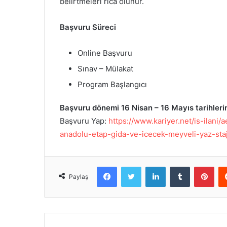
belirtmeleri rica olunur.
Başvuru Süreci
Online Başvuru
Sınav – Mülakat
Program Başlangıcı
Başvuru dönemi 16 Nisan – 16 Mayıs tarihleri
Başvuru Yap:
https://www.kariyer.net/is-ilan
anadolu-etap-gida-ve-icecek-meyveli-yaz-st
Facebook
Twitter
LinkedIn
Tumblr
Pinterest
Paylaş