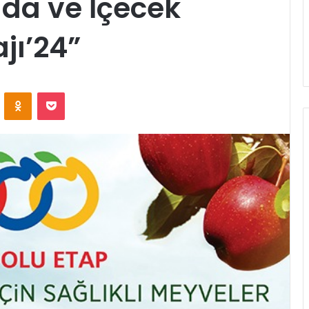
da ve İçecek
jı’24”
ontakte
Odnoklassniki
Pocket