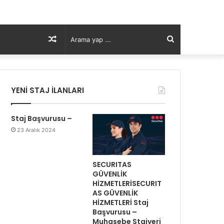
Rastgele
Arama
Makale
yap
YENİ STAJ İLANLARI
...
Staj Başvurusu –
23 Aralık 2024
SECURITAS
GÜVENLİK
HİZMETLERİSECURIT
AS GÜVENLİK
HİZMETLERİ Staj
Başvurusu –
Muhasebe Stajyeri