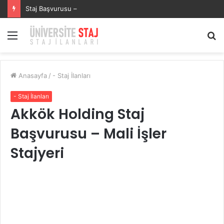
Staj Başvurusu –
Menü
A
y
...
Anasayfa
/
- Staj İlanları
- Staj İlanları
Akkök Holding Staj
Başvurusu – Mali İşler
Stajyeri