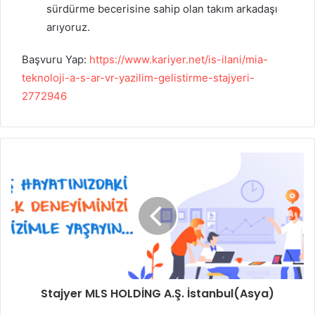
sürdürme becerisine sahip olan takım arkadaşı
arıyoruz.
Başvuru Yap:
https://www.kariyer.net/is-ilani/mia-
teknoloji-a-s-ar-vr-yazilim-gelistirme-stajyeri-
2772946
Stajyer MLS HOLDİNG A.Ş. İstanbul(Asya)