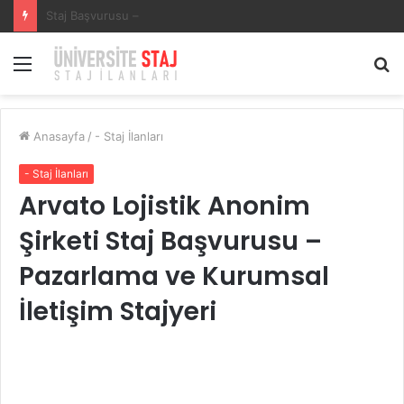
SECURITAS GÜVENLİK HİZMETLERİSECURITAS GÜVENLİK HİZMETLERİ Staj Başvurusu – Muhasebe Stajyeri
Menü
A
y
...
Anasayfa
/
- Staj İlanları
- Staj İlanları
Arvato Lojistik Anonim
Şirketi Staj Başvurusu –
Pazarlama ve Kurumsal
İletişim Stajyeri