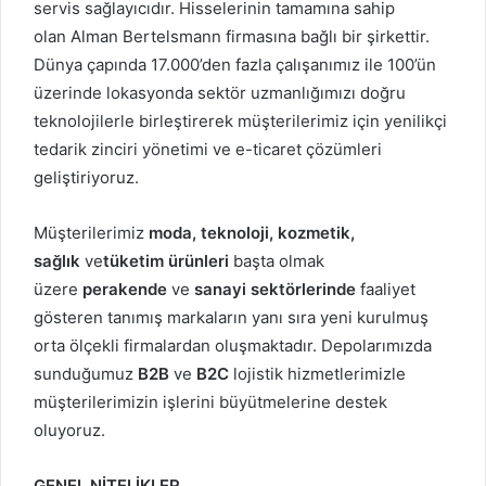
servis sağlayıcıdır. Hisselerinin tamamına sahip
olan Alman Bertelsmann firmasına bağlı bir şirkettir.
Dünya çapında 17.000’den fazla çalışanımız ile 100’ün
üzerinde lokasyonda sektör uzmanlığımızı doğru
teknolojilerle birleştirerek müşterilerimiz için yenilikçi
tedarik zinciri yönetimi ve e-ticaret çözümleri
geliştiriyoruz.
Müşterilerimiz
moda, teknoloji, kozmetik,
sağlık
ve
tüketim ürünleri
başta olmak
üzere
perakende
ve
sanayi sektörlerinde
faaliyet
gösteren tanımış markaların yanı sıra yeni kurulmuş
orta ölçekli firmalardan oluşmaktadır. Depolarımızda
sunduğumuz
B2B
ve
B2C
lojistik hizmetlerimizle
müşterilerimizin işlerini büyütmelerine destek
oluyoruz.
GENEL NİTELİKLER