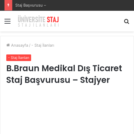
SECURITAS GÜVENLİK HİZMETLERİSECURITAS GÜVENLİK HİZMETLERİ Staj Başvurusu – Muhasebe Stajyeri
Menü
A
y
...
Anasayfa
/
- Staj İlanları
- Staj İlanları
B.Braun Medikal Dış Ticaret
Staj Başvurusu – Stajyer