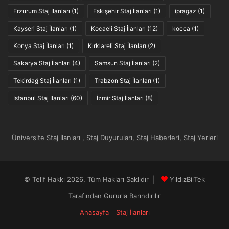
Erzurum Staj İlanları
(1)
Eskişehir Staj İlanları
(1)
ipragaz
(1)
Kayseri Staj İlanları
(1)
Kocaeli Staj İlanları
(12)
kocca
(1)
Konya Staj İlanları
(1)
Kırklareli Staj İlanları
(2)
Sakarya Staj İlanları
(4)
Samsun Staj İlanları
(2)
Tekirdağ Staj İlanları
(1)
Trabzon Staj İlanları
(1)
İstanbul Staj İlanları
(60)
İzmir Staj İlanları
(8)
Üniversite Staj İlanları , Staj Duyuruları, Staj Haberleri, Staj Yerleri
© Telif Hakkı 2026, Tüm Hakları Saklıdır |
YıldızBilTek
Tarafından Gururla Barındırılır
Anasayfa
Staj İlanları