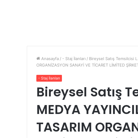
Anasayfa
/
- Staj İlanları
/
Bireysel Satış Temsilci
ORGANİZASYON SANAYİ VE TİCARET LİMİTED ŞİRKET
- Staj İlanları
Bireysel Satış T
MEDYA YAYINCIL
TASARIM ORGAN