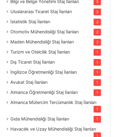
Bilgi ve Belge Yönetimi Staj İlanları
3
Uluslararası Ticaret Staj İlanları
3
İstatistik Staj İlanları
2
Otomotiv Mühendisliği Staj İlanları
2
Maden Mühendisliği Staj İlanları
2
Turizm ve Otelcilik Staj İlanları
1
Dış Ticaret Staj İlanları
1
İngilizce Öğretmenliği Staj İlanları
1
Avukat Staj İlanları
1
Almanca Öğretmenliği Staj İlanları
1
Almanca Mütercim Tercümanlık Staj İlanları
1
Gıda Mühendisliği Staj İlanları
1
Havacılık ve Uzay Mühendisliği Staj İlanları
1