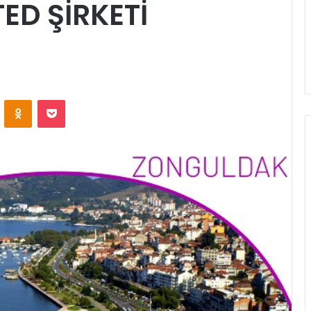
TED ŞİRKETİ
ontakte
Odnoklassniki
Pocket