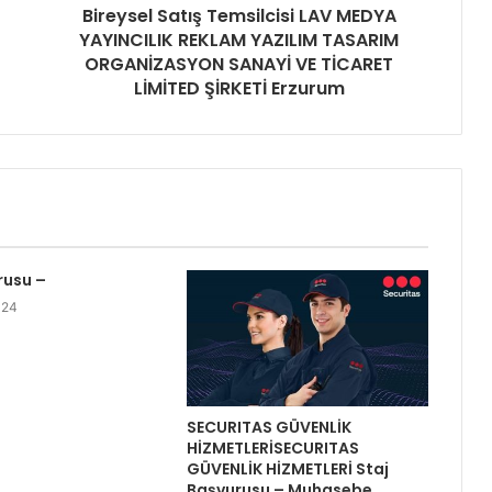
Bireysel Satış Temsilcisi LAV MEDYA
YAYINCILIK REKLAM YAZILIM TASARIM
ORGANİZASYON SANAYİ VE TİCARET
LİMİTED ŞİRKETİ Erzurum
rusu –
024
SECURITAS GÜVENLİK
HİZMETLERİSECURITAS
GÜVENLİK HİZMETLERİ Staj
Başvurusu – Muhasebe