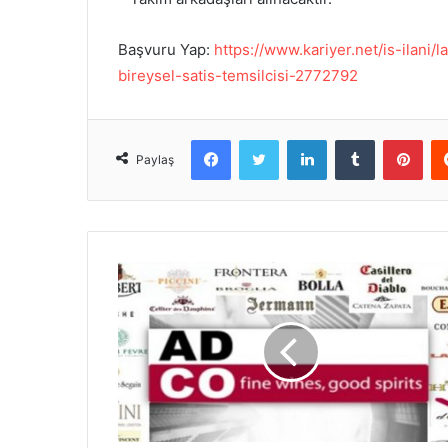
Başvuru Yap:
https://www.kariyer.net/is-ilani
bireysel-satis-temsilcisi-2772792
Facebook
Twitter
LinkedIn
Tumblr
Pinterest
Paylaş