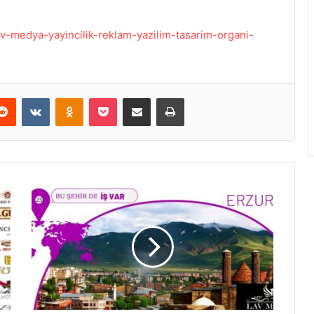
/lav-medya-yayincilik-reklam-yazilim-tasarim-organi-
Reddit
VKontakte
Odnoklassniki
Pocket
E-Posta ile paylaş
Yazdır