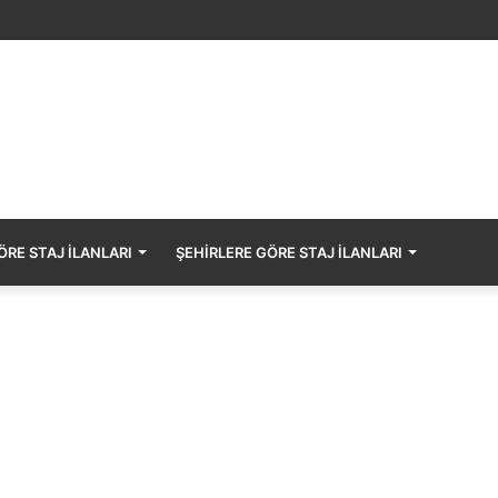
SECURITAS GÜVENLİK HİZMETLERİ Staj Başvurusu – Muhasebe Stajyer
RE STAJ İLANLARI
ŞEHIRLERE GÖRE STAJ İLANLARI