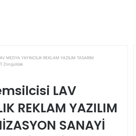
si LAV MEDYA YAYINCILIK REKLAM YAZILIM TASARIM
İ Zonguldak
emsilcisi LAV
IK REKLAM YAZILIM
İZASYON SANAYİ