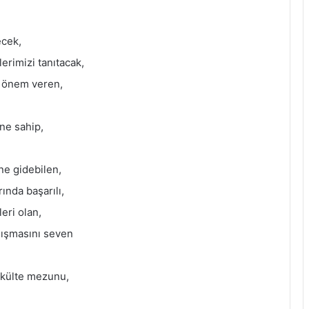
ecek,
lerimizi tanıtacak,
e önem veren,
ne sahip,
ne gidebilen,
nda başarılı,
eri olan,
alışmasını seven
akülte mezunu,