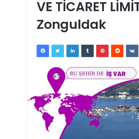
VE TİCARET LİMİ
Zonguldak
Facebook
Twitter
LinkedIn
Tumblr
Pinterest
Reddit
VK