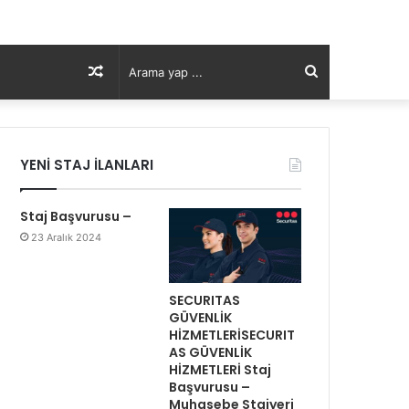
Rastgele
Arama
Makale
yap
YENİ STAJ İLANLARI
...
Staj Başvurusu –
23 Aralık 2024
SECURITAS
GÜVENLİK
HİZMETLERİSECURIT
AS GÜVENLİK
HİZMETLERİ Staj
Başvurusu –
Muhasebe Stajyeri