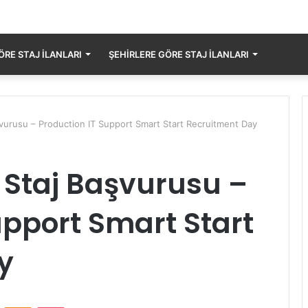
RE STAJ İLANLARI
ŞEHIRLERE GÖRE STAJ İLANLARI
urusu – Production IT Support Smart Start Recruitment Day
 Staj Başvurusu –
upport Smart Start
y
ontakte
Odnoklassniki
Pocket