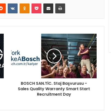
Reddit
VKontakte
Odnoklassniki
Pocket
E-Posta ile paylaş
Yazdır
BOSCH SAN.TİC. Staj Başvurusu -
Sales Quality Warranty Smart Start
Recruitment Day