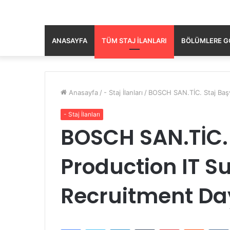
ANASAYFA
TÜM STAJ İLANLARI
BÖLÜMLERE GÖ
Anasayfa
/
- Staj İlanları
/
BOSCH SAN.TİC. Staj Başv
- Staj İlanları
BOSCH SAN.TİC.
Production IT S
Recruitment Da
Facebook
Twitter
LinkedIn
Tumblr
Pinterest
Reddit
VK