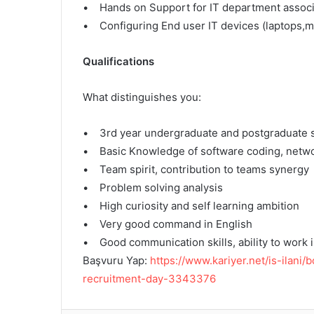
• Hands on Support for IT department assoc
• Configuring End user IT devices (laptops,m
Qualifications
What distinguishes you:
• 3rd year undergraduate and postgraduate st
• Basic Knowledge of software coding, netwo
• Team spirit, contribution to teams synergy
• Problem solving analysis
• High curiosity and self learning ambition
• Very good command in English
• Good communication skills, ability to work 
Başvuru Yap:
https://www.kariyer.net/is-ilani
recruitment-day-3343376