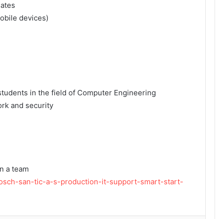
iates
obile devices)
udents in the field of Computer Engineering
rk and security
in a team
/bosch-san-tic-a-s-production-it-support-smart-start-