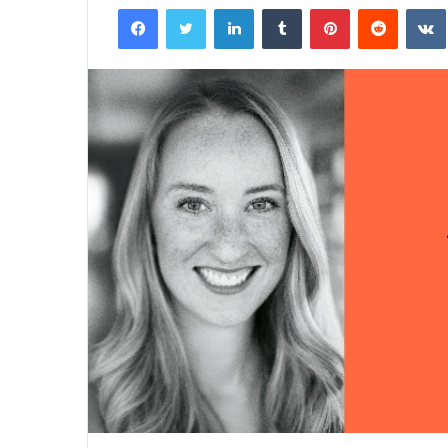
Facebook
Twitter
LinkedIn
Tumblr
Pinterest
Reddit
VK