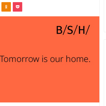
ontakte
Odnoklassniki
Pocket