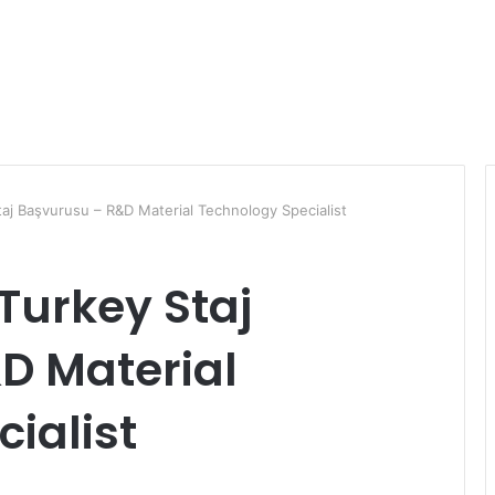
j Başvurusu – R&D Material Technology Specialist
Turkey Staj
D Material
ialist