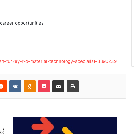
career opportunities
/bsh-turkey-r-d-material-technology-specialist-3890239
Reddit
VKontakte
Odnoklassniki
Pocket
E-Posta ile paylaş
Yazdır