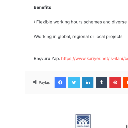
Benefits
/ Flexible working hours schemes and diverse 
/Working in global, regional or local projects
Başvuru Yap:
https://www.kariyer.net/is-ilani
Facebook
Twitter
LinkedIn
Tumblr
Pinterest
Paylaş