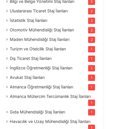
Bilgi ve Belge Yönetimi Staj İlanları
3
Uluslararası Ticaret Staj İlanları
3
İstatistik Staj İlanları
2
Otomotiv Mühendisliği Staj İlanları
2
Maden Mühendisliği Staj İlanları
2
Turizm ve Otelcilik Staj İlanları
1
Dış Ticaret Staj İlanları
1
İngilizce Öğretmenliği Staj İlanları
1
Avukat Staj İlanları
1
Almanca Öğretmenliği Staj İlanları
1
Almanca Mütercim Tercümanlık Staj İlanları
1
Gıda Mühendisliği Staj İlanları
1
Havacılık ve Uzay Mühendisliği Staj İlanları
1