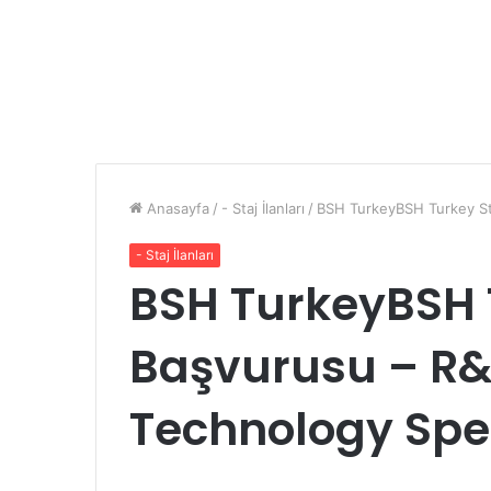
Anasayfa
/
- Staj İlanları
/
BSH TurkeyBSH Turkey Sta
- Staj İlanları
BSH TurkeyBSH 
Başvurusu – R&
Technology Spec