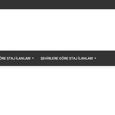
SECURITAS GÜVENLİK HİZMETLERİ Staj Başvurusu – Muhasebe Stajyer
RE STAJ İLANLARI
ŞEHIRLERE GÖRE STAJ İLANLARI