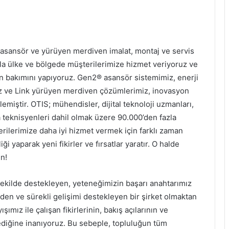
 asansör ve yürüyen merdiven imalat, montaj ve servis
la ülke ve bölgede müşterilerimize hizmet veriyoruz ve
 bakımını yapıyoruz. Gen2® asansör sistemimiz, enerji
z ve Link yürüyen merdiven çözümlerimiz, inovasyon
lemiştir. OTIS; mühendisler, dijital teknoloji uzmanları,
a teknisyenleri dahil olmak üzere 90.000’den fazla
şterilerimize daha iyi hizmet vermek için farklı zaman
iği yaparak yeni fikirler ve fırsatlar yaratır. O halde
in!
 şekilde destekleyen, yeteneğimizin başarı anahtarımız
 eden ve sürekli gelişimi destekleyen bir şirket olmaktan
şımız ile çalışan fikirlerinin, bakış açılarının ve
iğine inanıyoruz. Bu sebeple, topluluğun tüm