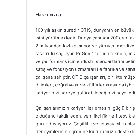
Hakkımızda:
160 yılı aşkın süredir OTIS, dünyanın en büyük
işini yürütmektedir. Dünya çapında 200’den faz
2 milyondan fazla asansör ve yürüyen merdiven
tasarrufu sağlayan ReGen™ sürücü teknolojimi
ve performans için endüstri standartlarını belir
satış ve fonksiyon uzmanları ile fabrika ve sah
çalışana sahiptir. OTIS çalışanları, birlikte mü
dilimleri, coğrafyalar ve kültürler arasında işbirl
kariyerinizi nereye götürebileceğinizi hayal ed
Çalışanlarımızın kariyer ilerlemesini güçlü bir
olduğunu takdir eden, yenilikçi fikirleri teşvik
gurur duyuyoruz. Çeşitlilik ve kapsayıcılık anlayı
deneyimlerinin öğrenme kültürümüzü destekled