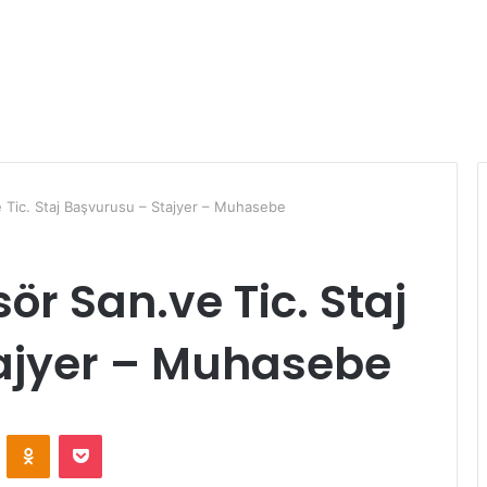
 Tic. Staj Başvurusu – Stajyer – Muhasebe
ör San.ve Tic. Staj
ajyer – Muhasebe
ontakte
Odnoklassniki
Pocket