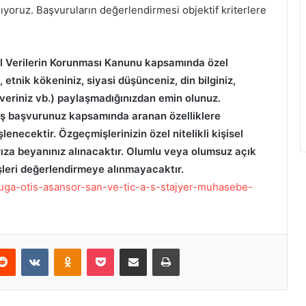
yoruz. Başvuruların değerlendirmesi objektif kriterlere
l Verilerin Korunması Kanunu kapsamında özel
niz, etnik kökeniniz, siyasi düşünceniz, din bilginiz,
k veriniz vb.) paylaşmadığınızdan emin olunuz.
, iş başvurunuz kapsamında aranan özelliklere
necektir. Özgeçmişlerinizin özel nitelikli kişisel
 rıza beyanınız alınacaktır. Olumlu veya olumsuz açık
leri değerlendirmeye alınmayacaktır.
/buga-otis-asansor-san-ve-tic-a-s-stajyer-muhasebe-
Reddit
VKontakte
Odnoklassniki
Pocket
E-Posta ile paylaş
Yazdır