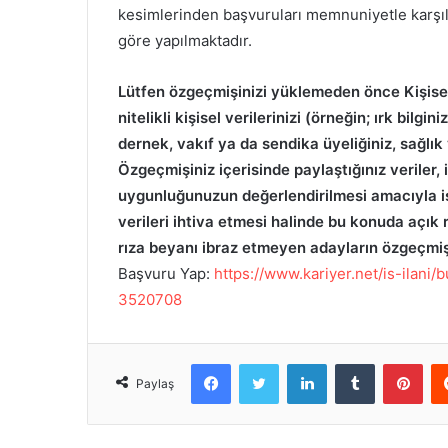
kesimlerinden başvuruları memnuniyetle karşılı
göre yapılmaktadır.
Lütfen özgeçmişinizi yüklemeden önce Kişise
nitelikli kişisel verilerinizi (örneğin; ırk bilgi
dernek, vakıf ya da sendika üyeliğiniz, sağlı
Özgeçmişiniz içerisinde paylaştığınız veriler
uygunluğunuzun değerlendirilmesi amacıyla işle
verileri ihtiva etmesi halinde bu konuda açık
rıza beyanı ibraz etmeyen adayların özgeçmiş
Başvuru Yap:
https://www.kariyer.net/is-ilani
3520708
Facebook
Twitter
LinkedIn
Tumblr
Pinterest
Paylaş