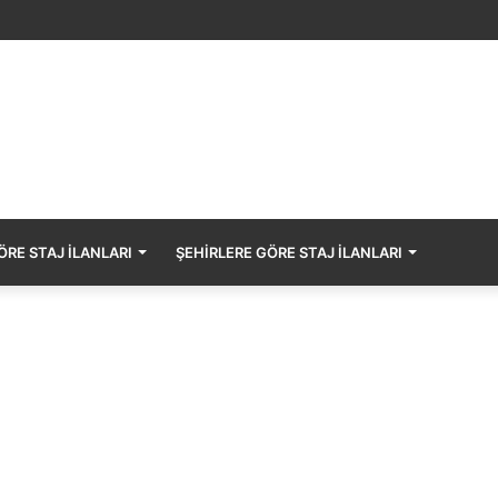
SECURITAS GÜVENLİK HİZMETLERİ Staj Başvurusu – Muhasebe Stajyer
RE STAJ İLANLARI
ŞEHIRLERE GÖRE STAJ İLANLARI