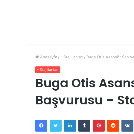
Anasayfa
/
- Staj İlanları
/
Buga Otis Asansör San.ve
- Staj İlanları
Buga Otis Asans
Başvurusu – St
Facebook
Twitter
LinkedIn
Tumblr
Pinterest
Reddit
VK