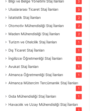
Bilgi ve Belge Yönetimi Staj İlanları
3
Uluslararası Ticaret Staj İlanları
3
İstatistik Staj İlanları
2
Otomotiv Mühendisliği Staj İlanları
2
Maden Mühendisliği Staj İlanları
2
Turizm ve Otelcilik Staj İlanları
1
Dış Ticaret Staj İlanları
1
İngilizce Öğretmenliği Staj İlanları
1
Avukat Staj İlanları
1
Almanca Öğretmenliği Staj İlanları
1
Almanca Mütercim Tercümanlık Staj İlanları
1
Gıda Mühendisliği Staj İlanları
1
Havacılık ve Uzay Mühendisliği Staj İlanları
1