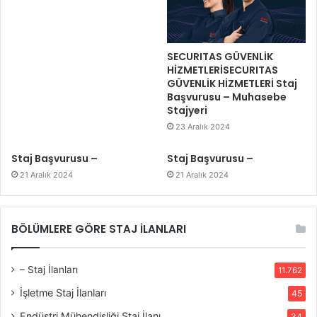
SECURITAS GÜVENLİK
HİZMETLERİSECURITAS
GÜVENLİK HİZMETLERİ Staj
Başvurusu – Muhasebe
Stajyeri
23 Aralık 2024
Staj Başvurusu –
Staj Başvurusu –
21 Aralık 2024
21 Aralık 2024
BÖLÜMLERE GÖRE STAJ İLANLARI
– Staj İlanları
11.762
İşletme Staj İlanları
45
Endüstri Mühendisliği Staj İlanı
34