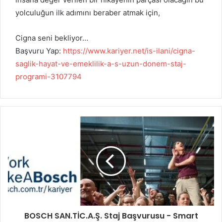
yolculuğun ilk adımını beraber atmak için,
Cigna seni bekliyor…
Başvuru Yap:
https://www.kariyer.net/is-ilani/cigna-
saglik-hayat-ve-emeklilik-a-s-uzun-donem-staj-
programi-3107794
BOSCH SAN.TİC.A.Ş. Staj Başvurusu - Smart