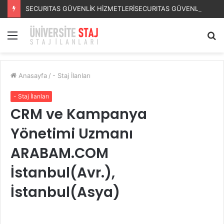
SECURITAS GÜVENLİK HİZMETLERİSECURITAS GÜVENLİK HİZMETLERİ Staj Başvurusu – Muhasebe Stajyeri
Menü
A
y
...
Anasayfa
/
- Staj İlanları
- Staj İlanları
CRM ve Kampanya
Yönetimi Uzmanı
ARABAM.COM
İstanbul(Avr.),
İstanbul(Asya)