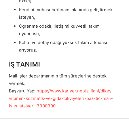
Excel),
Kendini muhasebe/finans alanında geliştirmek
isteyen,
Öğrenme odaklı, iletişimi kuvvetli, takım
oyuncusu,
Kalite ve detay odağı yüksek takım arkadaşı
arıyoruz.
İŞ TANIMI
Mali işler departmanının tüm süreçlerine destek
vermek.
Başvuru Yap:
https://www.kariyer.net/is-ilani/dikey-
vitamin-kozmetik-ve-gida-takviyeleri-paz-tic-mali-
isler-stajyeri-3300390