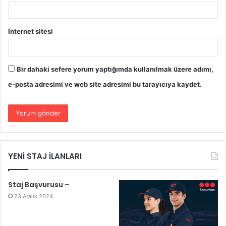
İnternet sitesi
Bir dahaki sefere yorum yaptığımda kullanılmak üzere adımı,
e-posta adresimi ve web site adresimi bu tarayıcıya kaydet.
YENİ STAJ İLANLARI
Staj Başvurusu –
23 Aralık 2024