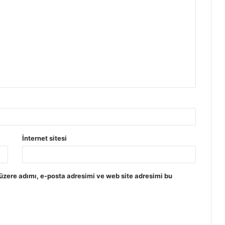
İnternet sitesi
üzere adımı, e-posta adresimi ve web site adresimi bu