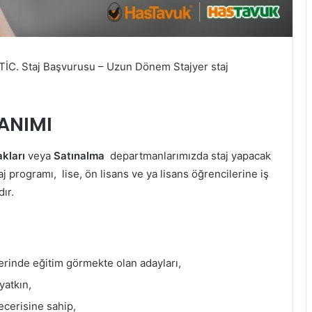
. Staj Başvurusu – Uzun Dönem Stajyer staj
TANIMI
kları
veya
Satınalma
departmanlarımızda staj yapacak
j programı, lise, ön lisans ve ya lisans öğrencilerine iş
ır.
lerinde eğitim görmekte olan adayları,
yatkın,
cerisine sahip,