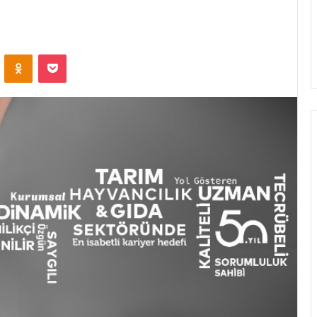
ontakte
Odnoklassniki
Pocket