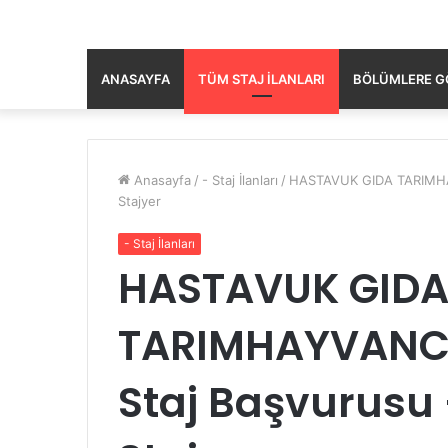
ANASAYFA
TÜM STAJ İLANLARI
BÖLÜMLERE GÖ
Anasayfa
/
- Staj İlanları
/
HASTAVUK GIDA TARIMHAY
Stajyer
- Staj İlanları
HASTAVUK GID
TARIMHAYVANCIL
Staj Başvurusu