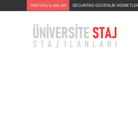
Staj Başvurusu –
YENİ STAJ İLANLARI