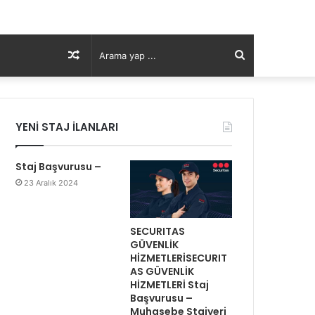
Rastgele
Arama
Makale
yap
YENİ STAJ İLANLARI
...
Staj Başvurusu –
23 Aralık 2024
SECURITAS
GÜVENLİK
HİZMETLERİSECURIT
AS GÜVENLİK
HİZMETLERİ Staj
Başvurusu –
Muhasebe Stajyeri