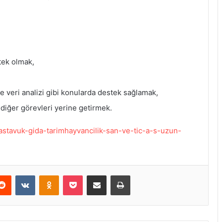
tek olmak,
 veri analizi gibi konularda destek sağlamak,
 diğer görevleri yerine getirmek.
/hastavuk-gida-tarimhayvancilik-san-ve-tic-a-s-uzun-
Reddit
VKontakte
Odnoklassniki
Pocket
E-Posta ile paylaş
Yazdır