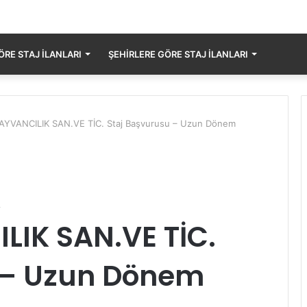
RE STAJ İLANLARI
ŞEHIRLERE GÖRE STAJ İLANLARI
VANCILIK SAN.VE TİC. Staj Başvurusu – Uzun Dönem
A
IK SAN.VE TİC.
 – Uzun Dönem