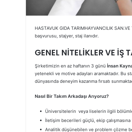
HASTAVUK GIDA TARIMHAYVANCILIK SAN.VE TİC
başvurusu, stajyer, staj ilanıdır.
GENEL NİTELİKLER VE İŞ 
Şirketimizin en az haftanın 3 günü
İnsan Kayna
yetenekli ve motive adayları aramaktadır. Bu sta
dünyasında deneyim kazanma fırsatı sunmaktad
Nasıl Bir Takım Arkadaşı Arıyoruz?
Üniversitelerin veya liselerin ilgili bölüm
İletişim becerileri güçlü, ekip çalışmasına 
Analitik düşünebilen ve problem çözme be