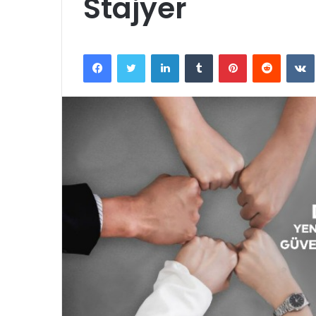
Stajyer
Facebook
Twitter
LinkedIn
Tumblr
Pinterest
Reddit
VK