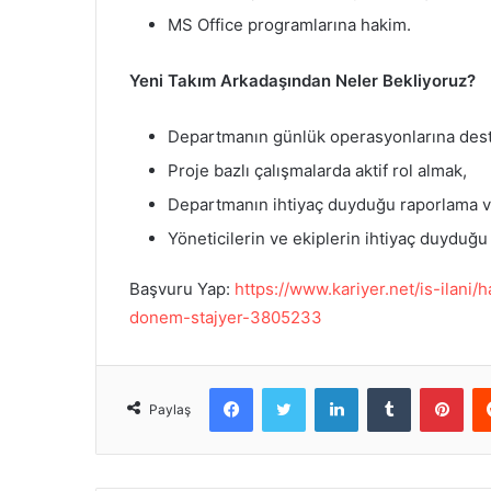
MS Office programlarına hakim.
Yeni Takım Arkadaşından Neler Bekliyoruz?
Departmanın günlük operasyonlarına des
Proje bazlı çalışmalarda aktif rol almak,
Departmanın ihtiyaç duyduğu raporlama ve
Yöneticilerin ve ekiplerin ihtiyaç duyduğu
Başvuru Yap:
https://www.kariyer.net/is-ilani
donem-stajyer-3805233
Facebook
Twitter
LinkedIn
Tumblr
Pinterest
Paylaş