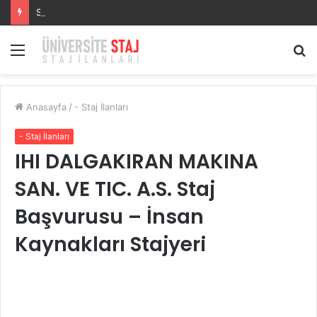
Staj Başvurusu –
Menü
A
y
...
Anasayfa
/
- Staj İlanları
- Staj İlanları
IHI DALGAKIRAN MAKINA
SAN. VE TIC. A.S. Staj
Başvurusu – İnsan
Kaynakları Stajyeri