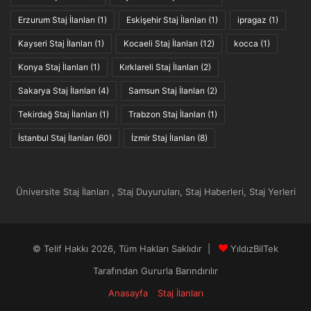
Erzurum Staj İlanları
(1)
Eskişehir Staj İlanları
(1)
ipragaz
(1)
Kayseri Staj İlanları
(1)
Kocaeli Staj İlanları
(12)
kocca
(1)
Konya Staj İlanları
(1)
Kırklareli Staj İlanları
(2)
Sakarya Staj İlanları
(4)
Samsun Staj İlanları
(2)
Tekirdağ Staj İlanları
(1)
Trabzon Staj İlanları
(1)
İstanbul Staj İlanları
(60)
İzmir Staj İlanları
(8)
Üniversite Staj İlanları , Staj Duyuruları, Staj Haberleri, Staj Yerleri
© Telif Hakkı 2026, Tüm Hakları Saklıdır |
YıldızBilTek
Tarafından Gururla Barındırılır
Anasayfa
Staj İlanları