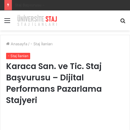
SECURITAS GÜVENLİK HİZMETLERİSECURITAS GÜVENLİK HİZMETLERİ Staj Başvurusu – Muhasebe Stajyeri
Menü
A
y
...
Anasayfa
/
- Staj İlanları
- Staj İlanları
Karaca San. ve Tic. Staj
Başvurusu – Dijital
Performans Pazarlama
Stajyeri