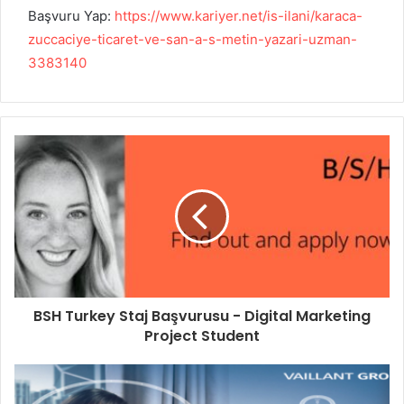
Başvuru Yap:
https://www.kariyer.net/is-ilani/karaca-
zuccaciye-ticaret-ve-san-a-s-metin-yazari-uzman-
3383140
BSH Turkey Staj Başvurusu - Digital Marketing
Project Student