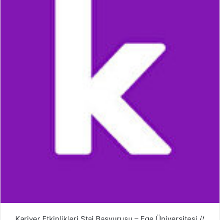
Kariyer Etkinlikleri Staj Başvurusu – Ege Üniversitesi //