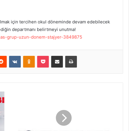
 olmak için tercihen okul döneminde devam edebilecek
tediğin departmanı belirtmeyi unutma!
ni/mas-grup-uzun-donem-stajyer-3849875
Reddit
VKontakte
Odnoklassniki
Pocket
E-Posta ile paylaş
Yazdır