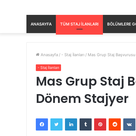
ANASAYFA
TÜM STAJ İLANLARI
BÖLÜMLERE GÖ
Anasayfa
/
- Staj İlanları
/
Mas Grup Staj Başvurusu
- Staj İlanları
Mas Grup Staj 
Dönem Stajyer
Facebook
Twitter
LinkedIn
Tumblr
Pinterest
Reddit
VK