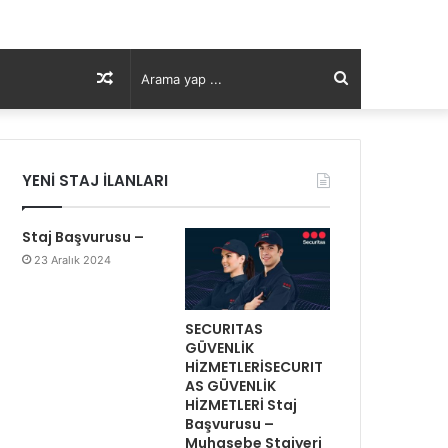
Rastgele
Arama
Makale
yap
YENİ STAJ İLANLARI
...
Staj Başvurusu –
23 Aralık 2024
SECURITAS
GÜVENLİK
HİZMETLERİSECURIT
AS GÜVENLİK
HİZMETLERİ Staj
Başvurusu –
Muhasebe Stajyeri