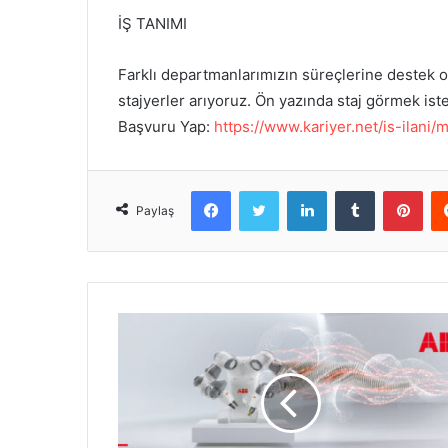
İŞ TANIMI
Farklı departmanlarımızın süreçlerine destek
stajyerler arıyoruz. Ön yazında staj görmek is
Başvuru Yap:
https://www.kariyer.net/is-ila
Facebook
Twitter
LinkedIn
Tumblr
Pinterest
Paylaş