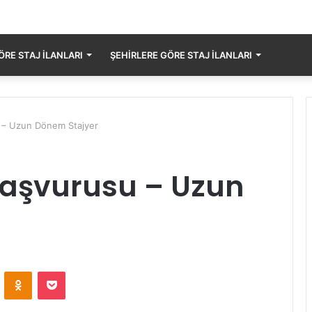
RE STAJ İLANLARI
ŞEHIRLERE GÖRE STAJ İLANLARI
 – Uzun Dönem Stajyer
Başvurusu – Uzun
ontakte
Odnoklassniki
Pocket