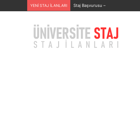
Staj Başvurusu –
YENİ STAJ İLANLARI