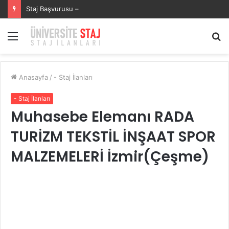
SECURITAS GÜVENLİK HİZMETLERİSECURITAS GÜVENLİK HİZMETLERİ Staj Başvurusu – Muhasebe Stajyeri
Menü
A
y
...
Anasayfa
/
- Staj İlanları
- Staj İlanları
Muhasebe Elemanı RADA
TURİZM TEKSTİL İNŞAAT SPOR
MALZEMELERİ İzmir(Çeşme)