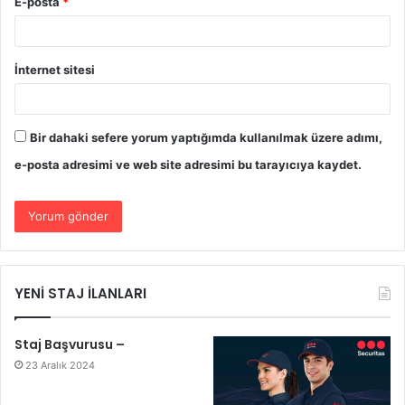
E-posta
*
İnternet sitesi
Bir dahaki sefere yorum yaptığımda kullanılmak üzere adımı,
e-posta adresimi ve web site adresimi bu tarayıcıya kaydet.
YENİ STAJ İLANLARI
Staj Başvurusu –
23 Aralık 2024