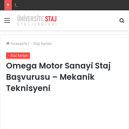
Staj Başvurusu –
Menü
A
y
...
Anasayfa
/
- Staj İlanları
- Staj İlanları
Omega Motor Sanayi Staj
Başvurusu – Mekanik
Teknisyeni