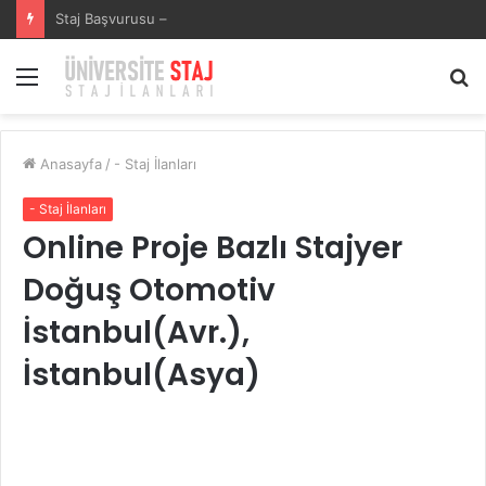
SECURITAS GÜVENLİK HİZMETLERİSECURITAS GÜVENLİK HİZMETLERİ Staj Başvurusu – Muhasebe Stajyeri
Menü
A
y
...
Anasayfa
/
- Staj İlanları
- Staj İlanları
Online Proje Bazlı Stajyer
Doğuş Otomotiv
İstanbul(Avr.),
İstanbul(Asya)