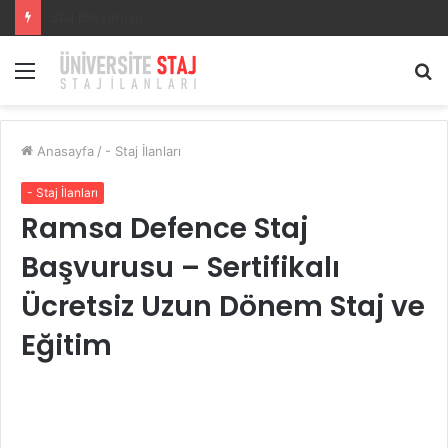
SECURITAS GÜVENLİK HİZMETLERİSECURITAS GÜVENLİK HİZMETLERİ Staj Başvurusu – Muhasebe Stajyeri
Menü
A
y
...
Anasayfa
/
- Staj İlanları
- Staj İlanları
Ramsa Defence Staj
Başvurusu – Sertifikalı
Ücretsiz Uzun Dönem Staj ve
Eğitim