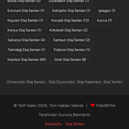
Bursa Staj İlanları
(5)
Diyarbakır Staj İlanları
(1)
Erzurum Staj İlanları
(1)
Eskişehir Staj İlanları
(1)
ipragaz
(1)
Kayseri Staj İlanları
(1)
Kocaeli Staj İlanları
(12)
kocca
(1)
Konya Staj İlanları
(1)
Kırklareli Staj İlanları
(2)
Sakarya Staj İlanları
(4)
Samsun Staj İlanları
(2)
Tekirdağ Staj İlanları
(1)
Trabzon Staj İlanları
(1)
İstanbul Staj İlanları
(60)
İzmir Staj İlanları
(8)
Üniversite Staj İlanları , Staj Duyuruları, Staj Haberleri, Staj Yerleri
© Telif Hakkı 2026, Tüm Hakları Saklıdır |
YıldızBilTek
Tarafından Gururla Barındırılır
Anasayfa
Staj İlanları