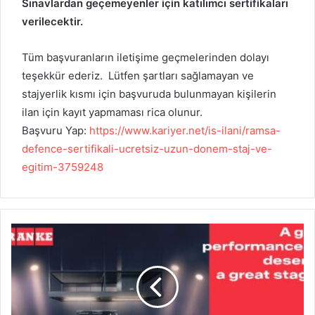
Sınavlardan geçemeyenler için katılımcı sertifikaları
verilecektir.
Tüm başvuranların iletişime geçmelerinden dolayı
teşekkür ederiz. Lütfen şartları sağlamayan ve
stajyerlik kısmı için başvuruda bulunmayan kişilerin
ilan için kayıt yapmaması rica olunur.
Başvuru Yap:
https://www.kariyer.net/is-ilani/ramsa-
defence-sertifikali-ucretsiz-uzun-donem-staj-ve-
egitim-3759248