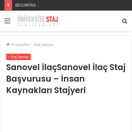
SECURITAS GÜVENLİK HİZMETLERİSECURITAS GÜVENLİK HİZMETLERİ Staj Başvurusu – Muhasebe Stajyeri
Menü
A
y
...
Anasayfa
/
- Staj İlanları
- Staj İlanları
Sanovel İlaçSanovel İlaç Staj
Başvurusu – İnsan
Kaynakları Stajyeri