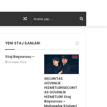
Rastgele
Arama
Makale
yap
YENİ STAJ İLANLARI
...
Staj Başvurusu –
23 Aralık 2024
SECURITAS
GÜVENLİK
HİZMETLERİSECURIT
AS GÜVENLİK
HİZMETLERİ Staj
Başvurusu –
Muhasebe Stajyeri