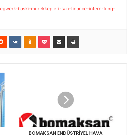
/siegwerk-baski-murekkepleri-san-finance-intern-long-
Reddit
VKontakte
Odnoklassniki
Pocket
E-Posta ile paylaş
Yazdır
BOMAKSAN ENDÜSTRİYEL HAVA