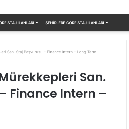
RE STAJ İLANLARI
ŞEHIRLERE GÖRE STAJ İLANLARI
eri San. Staj Başvurusu – Finance Intern – Long Term
Mürekkepleri San.
– Finance Intern –
ontakte
Odnoklassniki
Pocket