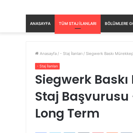
ANASAYFA
TÜM STAJ İLANLARI
BÖLÜMLERE GÖ
Anasayfa
/
- Staj İlanları
/
Siegwerk Baskı Mürekkepl
- Staj İlanları
Siegwerk Baskı 
Staj Başvurusu 
Long Term
Facebook
Twitter
LinkedIn
Tumblr
Pinterest
Reddit
VK