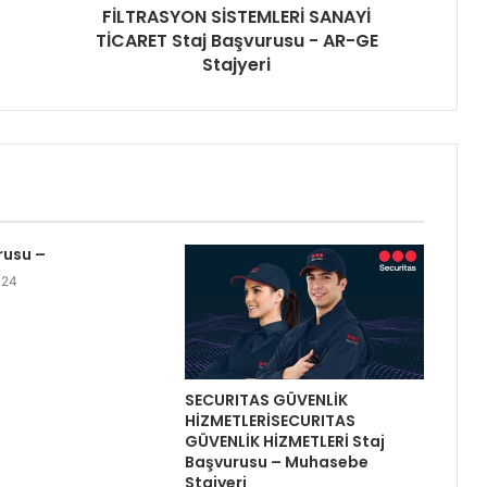
FİLTRASYON SİSTEMLERİ SANAYİ
TİCARET Staj Başvurusu - AR-GE
Stajyeri
rusu –
024
SECURITAS GÜVENLİK
HİZMETLERİSECURITAS
GÜVENLİK HİZMETLERİ Staj
Başvurusu – Muhasebe
Stajyeri