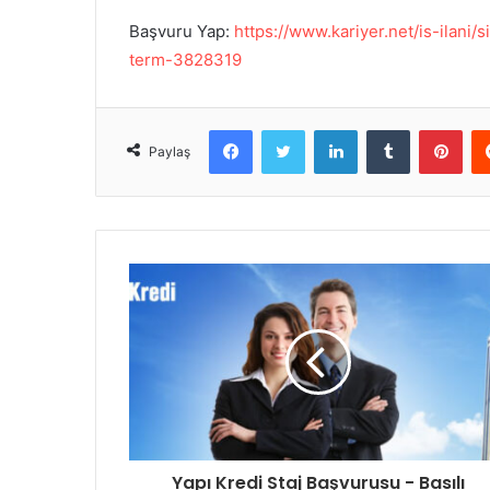
Başvuru Yap:
https://www.kariyer.net/is-ilani
term-3828319
Facebook
Twitter
LinkedIn
Tumblr
Pinterest
Paylaş
Yapı Kredi Staj Başvurusu - Basılı