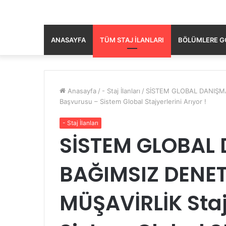
ANASAYFA
TÜM STAJ İLANLARI
BÖLÜMLERE GÖ
Anasayfa
/
- Staj İlanları
/
SİSTEM GLOBAL DANIŞMA
Başvurusu – Sistem Global Stajyerlerini Arıyor !
- Staj İlanları
SİSTEM GLOBAL
BAĞIMSIZ DENET
MÜŞAVİRLİK Sta