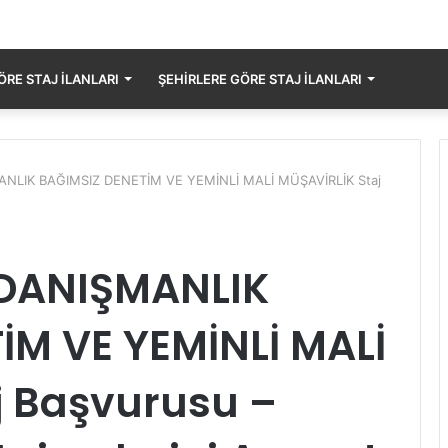
RE STAJ İLANLARI
ŞEHIRLERE GÖRE STAJ İLANLARI
NLIK BAĞIMSIZ DENETİM VE YEMİNLİ MALİ MÜŞAVİRLİK Staj
 DANIŞMANLIK
İM VE YEMİNLİ MALİ
j Başvurusu –