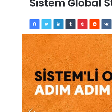
Sistem Global St
Facebook
Twitter
LinkedIn
Tumblr
Pinterest
Reddit
VK