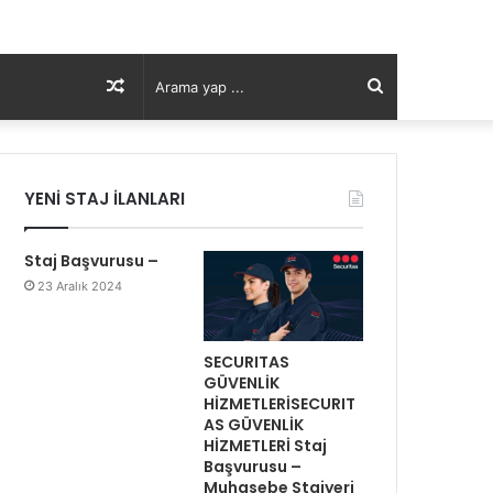
Rastgele
Arama
Makale
yap
YENİ STAJ İLANLARI
...
Staj Başvurusu –
23 Aralık 2024
SECURITAS
GÜVENLİK
HİZMETLERİSECURIT
AS GÜVENLİK
HİZMETLERİ Staj
Başvurusu –
Muhasebe Stajyeri