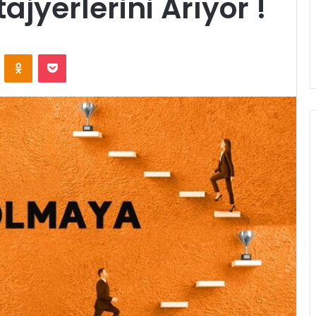
ajyerlerini Arıyor !
ontakte
Odnoklassniki
Pocket