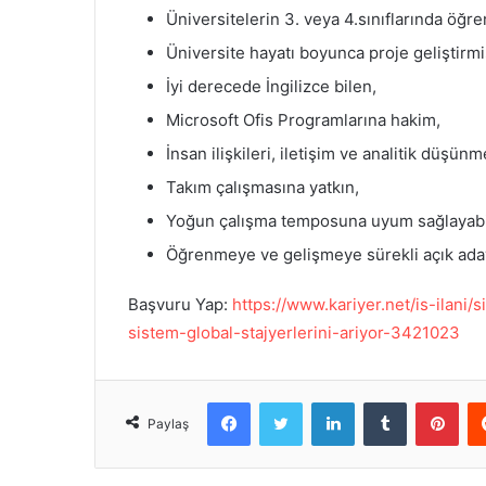
Üniversitelerin 3. veya 4.sınıflarında öğre
Üniversite hayatı boyunca proje geliştirmiş
İyi derecede İngilizce bilen,
Microsoft Ofis Programlarına hakim,
İnsan ilişkileri, iletişim ve analitik düşün
Takım çalışmasına yatkın,
Yoğun çalışma temposuna uyum sağlayabi
Öğrenmeye ve gelişmeye sürekli açık aday
Başvuru Yap:
https://www.kariyer.net/is-ilan
sistem-global-stajyerlerini-ariyor-3421023
Facebook
Twitter
LinkedIn
Tumblr
Pinterest
Paylaş