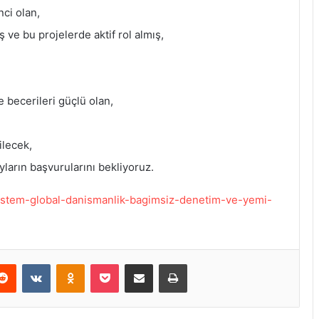
nci olan,
 ve bu projelerde aktif rol almış,
me becerileri güçlü olan,
lecek,
ların başvurularını bekliyoruz.
i/sistem-global-danismanlik-bagimsiz-denetim-ve-yemi-
Reddit
VKontakte
Odnoklassniki
Pocket
E-Posta ile paylaş
Yazdır