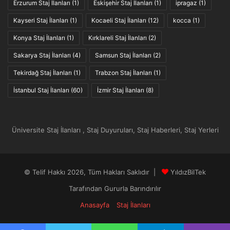
Erzurum Staj İlanları
(1)
Eskişehir Staj İlanları
(1)
ipragaz
(1)
Kayseri Staj İlanları
(1)
Kocaeli Staj İlanları
(12)
kocca
(1)
Konya Staj İlanları
(1)
Kırklareli Staj İlanları
(2)
Sakarya Staj İlanları
(4)
Samsun Staj İlanları
(2)
Tekirdağ Staj İlanları
(1)
Trabzon Staj İlanları
(1)
İstanbul Staj İlanları
(60)
İzmir Staj İlanları
(8)
Üniversite Staj İlanları , Staj Duyuruları, Staj Haberleri, Staj Yerleri
© Telif Hakkı 2026, Tüm Hakları Saklıdır |
YıldızBilTek
Tarafından Gururla Barındırılır
Anasayfa
Staj İlanları