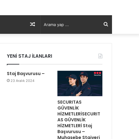
Rastgele
Arama
Makale
yap
YENİ STAJ İLANLARI
...
Staj Başvurusu –
23 Aralık 2024
SECURITAS
GÜVENLİK
HİZMETLERİSECURIT
AS GÜVENLİK
HİZMETLERİ Staj
Başvurusu –
Muhasebe Stajyeri