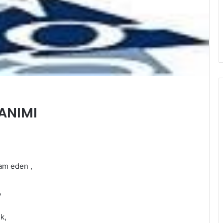
TANIMI
am eden ,
,
k,