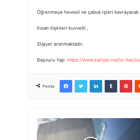
Öğrenmeye hevesli ve çabuk işleri kavrayacak 
İnsan ilişkileri kuvvetli ,
Stajyer aranmaktadır.
Başvuru Yap:
https://www.kariyer.net/is-ilani
Facebook
Twitter
LinkedIn
Tumblr
Pinterest
Paylaş