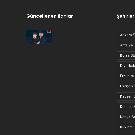
Güncellenen İlanlar
Şehirler
Ankara St
Antalya S
Bursa Sta
Diyarbakı
Erzurum S
Eskişehir 
Kayseri S
Kocaeli S
Konya Sta
Kırklareli