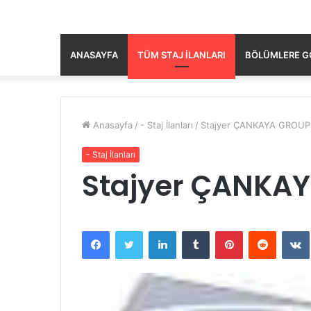
ANASAYFA
TÜM STAJ İLANLARI
BÖLÜMLERE GÖ
Anasayfa
/
- Staj İlanları
/
Stajyer ÇANKAYA GROUP
- Staj İlanları
Stajyer ÇANKA
Facebook
Twitter
LinkedIn
Tumblr
Pinterest
Reddit
VK