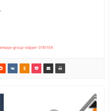
,
/cankaya-group-stajyer-3181154
Reddit
VKontakte
Odnoklassniki
Pocket
E-Posta ile paylaş
Yazdır