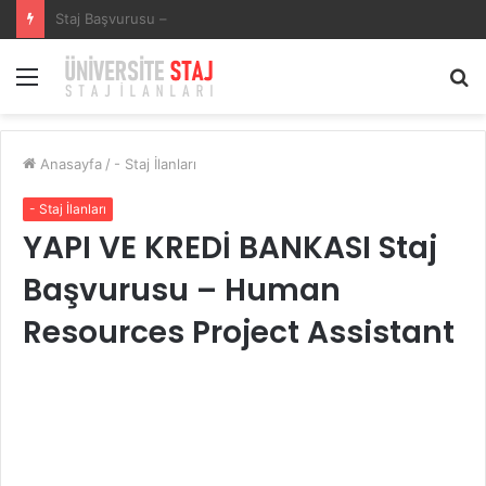
SECURITAS GÜVENLİK HİZMETLERİSECURITAS GÜVENLİK HİZMETLERİ Staj Başvurusu – Muhasebe Stajyeri
Menü
A
y
...
Anasayfa
/
- Staj İlanları
- Staj İlanları
YAPI VE KREDİ BANKASI Staj
Başvurusu – Human
Resources Project Assistant