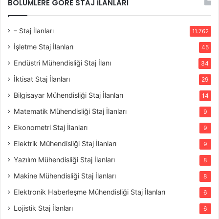
BÖLÜMLERE GÖRE STAJ İLANLARI
– Staj İlanları
11.762
İşletme Staj İlanları
45
Endüstri Mühendisliği Staj İlanı
34
İktisat Staj İlanları
29
Bilgisayar Mühendisliği Staj İlanları
14
Matematik Mühendisliği Staj İlanları
9
Ekonometri Staj İlanları
9
Elektrik Mühendisliği Staj İlanları
9
Yazılım Mühendisliği Staj İlanları
8
Makine Mühendisliği Staj İlanları
8
Elektronik Haberleşme Mühendisliği Staj İlanları
6
Lojistik Staj İlanları
6