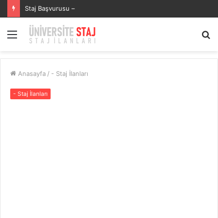
Staj Başvurusu –
Menü
A
y
...
Anasayfa
/
- Staj İlanları
- Staj İlanları