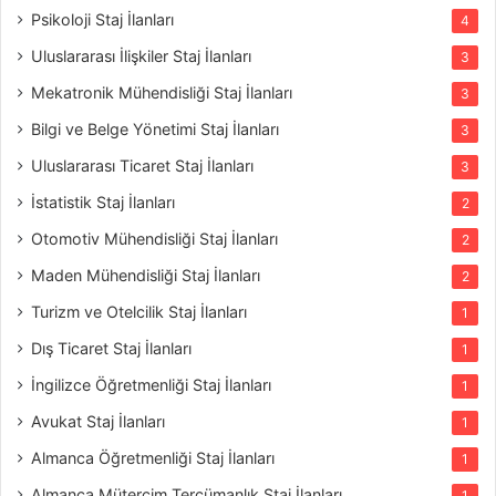
Psikoloji Staj İlanları
4
Uluslararası İlişkiler Staj İlanları
3
Mekatronik Mühendisliği Staj İlanları
3
Bilgi ve Belge Yönetimi Staj İlanları
3
Uluslararası Ticaret Staj İlanları
3
İstatistik Staj İlanları
2
Otomotiv Mühendisliği Staj İlanları
2
Maden Mühendisliği Staj İlanları
2
Turizm ve Otelcilik Staj İlanları
1
Dış Ticaret Staj İlanları
1
İngilizce Öğretmenliği Staj İlanları
1
Avukat Staj İlanları
1
Almanca Öğretmenliği Staj İlanları
1
Almanca Mütercim Tercümanlık Staj İlanları
1