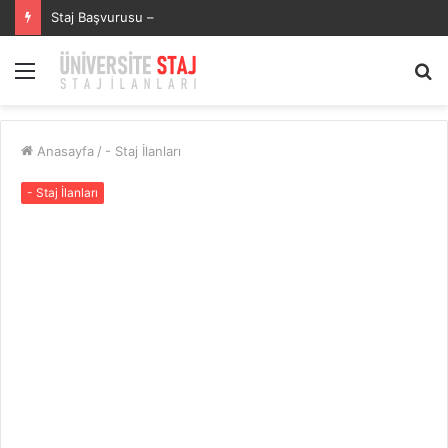
Staj Başvurusu –
Menü
A
y
...
Anasayfa
/
- Staj İlanları
- Staj İlanları