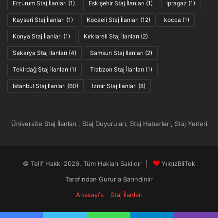
Erzurum Staj İlanları
(1)
Eskişehir Staj İlanları
(1)
ipragaz
(1)
Kayseri Staj İlanları
(1)
Kocaeli Staj İlanları
(12)
kocca
(1)
Konya Staj İlanları
(1)
Kırklareli Staj İlanları
(2)
Sakarya Staj İlanları
(4)
Samsun Staj İlanları
(2)
Tekirdağ Staj İlanları
(1)
Trabzon Staj İlanları
(1)
İstanbul Staj İlanları
(60)
İzmir Staj İlanları
(8)
Üniversite Staj İlanları , Staj Duyuruları, Staj Haberleri, Staj Yerleri
© Telif Hakkı 2026, Tüm Hakları Saklıdır |
YıldızBilTek
Tarafından Gururla Barındırılır
Anasayfa
Staj İlanları