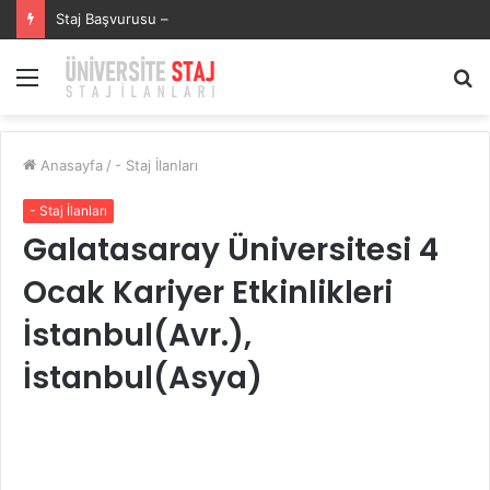
SECURITAS GÜVENLİK HİZMETLERİSECURITAS GÜVENLİK HİZMETLERİ Staj Başvurusu – Muhasebe Stajyeri
Menü
A
y
...
Anasayfa
/
- Staj İlanları
- Staj İlanları
Galatasaray Üniversitesi 4
Ocak Kariyer Etkinlikleri
İstanbul(Avr.),
İstanbul(Asya)