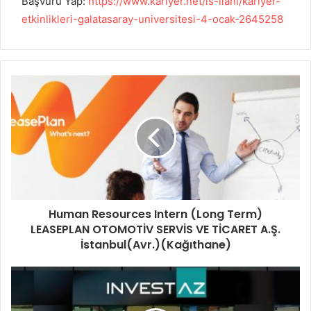
Başvuru Yap:
https://www.kariyer.net/is-ilani/kariyer-
etkinlikleri-galatasaray-universitesi-4-ocak-2645258
Human Resources Intern (Long Term)
LEASEPLAN OTOMOTİV SERVİS VE TİCARET A.Ş.
İstanbul(Avr.)(Kağıthane)