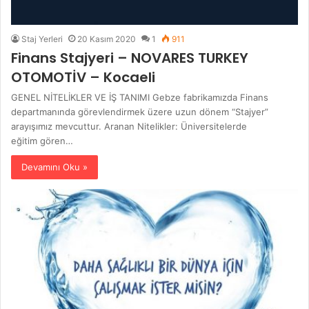
Staj Yerleri
20 Kasım 2020
1
911
Finans Stajyeri – NOVARES TURKEY
OTOMOTİV – Kocaeli
GENEL NİTELİKLER VE İŞ TANIMI Gebze fabrikamızda Finans
departmanında görevlendirmek üzere uzun dönem “Stajyer”
arayışımız mevcuttur. Aranan Nitelikler: Üniversitelerde
eğitim gören…
Devamını Oku »