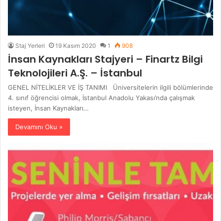
Staj Yerleri
19 Kasım 2020
1
908
İnsan Kaynakları Stajyeri – Finartz Bilgi
Teknolojileri A.Ş. – İstanbul
GENEL NİTELİKLER VE İŞ TANIMI Üniversitelerin ilgili bölümlerinde
4. sınıf öğrencisi olmak, İstanbul Anadolu Yakası’nda çalışmak
isteyen, İnsan Kaynakları…
Devamını Oku »