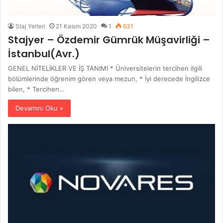
Staj Yerleri
21 Kasım 2020
1
631
Stajyer – Özdemir Gümrük Müşavirliği –
İstanbul(Avr.)
GENEL NİTELİKLER VE İŞ TANIMI * Üniversitelerin tercihen ilgili
bölümlerinde öğrenim gören veya mezun, * İyi derecede İngilizce
bilen, * Tercihen…
Devamını Oku »